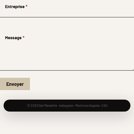
Entreprise
*
Message
*
Envoyer
© 2025 Set Marseille ·
Instagram
·
Mentions légales
·
CGV