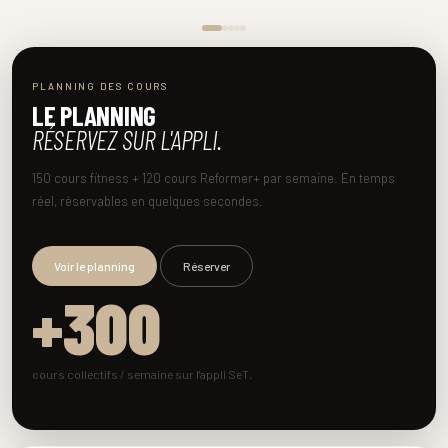
PLANNING DES COURS
LE PLANNING
RÉSERVEZ SUR L'APPLI.
150 cours fitness + 120 cours Reformer+ par semaine. En temps
réel, réservables en quelques secondes.
Voir le planning
Réserver
+300
cours collectifs / semaine sur l'appli SeT.