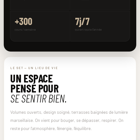
+300
7j/7
cours / semaine
ouvert toute l'année
LE SET — UN LIEU DE VIE
UN ESPACE
PENSÉ POUR
SE SENTIR BIEN.
Volumes ouverts, design soigné, terrasses baignées de lumière
marseillaise. On vient pour bouger, se dépasser, respirer. On
reste pour l'atmosphère, l'énergie, l'équilibre.