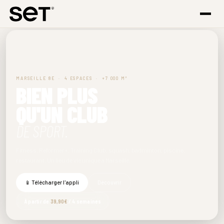
MARSEILLE 8E · 4 ESPACES · +7 000 M²
BIEN PLUS
QU'UN CLUB
DE SPORT.
Fitness, Reformer+, Training Club, squash, badminton, piscine,
restaurant. Un lieu de vie unique à Marseille.
📱 Télécharger l'appli
Découvrir
À partir de
39,90€
/ 4 semaines