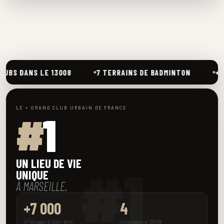
 DANS LE 13008
7 TERRAINS DE BADMINTON
+300 C
LE + GRAND CLUB URBAIN DE FRANCE
#
1
UN LIEU DE VIE
#1
UNIQUE
À MARSEILLE.
+7 000
4
m² de sport & bien-être
clubs dans le 13008