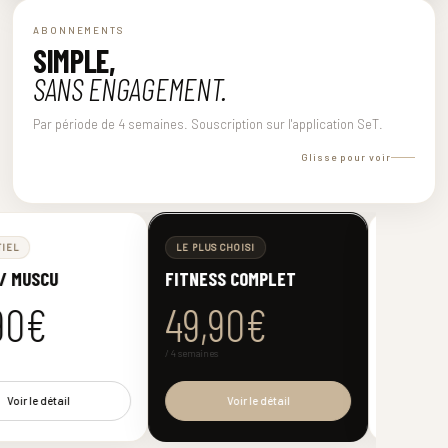
ABONNEMENTS
SIMPLE,
SANS ENGAGEMENT.
Par période de 4 semaines. Souscription sur l'application SeT.
Glisse pour voir
L'ESSENTIEL
LE PLUS CHOISI
CARDIO / MUSCU
FITNESS COMPLET
39,90€
49,90€
/ 4 semaines
/ 4 semaines
Voir le détail
Voir le détail