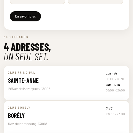
En savoir plus
NOS ESPACES
4 ADRESSES,
UN SEUL SET.
CLUB PRINCIPAL
Lun – Ven
SAINTE-ANNE
08:00 – 22:30
Sam – Dim
265 av. de Mazargues · 13008
09:00 – 20:00
CLUB BORÉLY
7j / 7
BORÉLY
06:00 – 23:00
5 av. de Hambourg · 13008