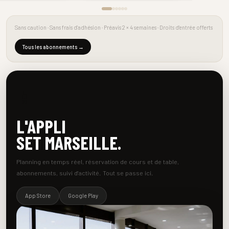
Sans caution · Sans frais d'adhésion · Préavis 2 × 4 semaines · Droits d'entrée offerts
Tous les abonnements →
📱
L'APPLI
SET MARSEILLE.
Planning en temps réel, réservation de cours et de table,
abonnements, suivi d'activité. Tout se passe ici.
App Store
Google Play