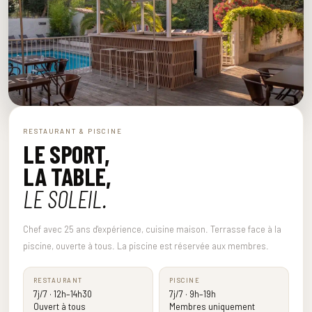
RESTAURANT & PISCINE
LE SPORT,
LA TABLE,
LE SOLEIL.
Chef avec 25 ans d'expérience, cuisine maison. Terrasse face à la
piscine, ouverte à tous. La piscine est réservée aux membres.
RESTAURANT
PISCINE
7j/7 · 12h–14h30
7j/7 · 9h–19h
Ouvert à tous
Membres uniquement