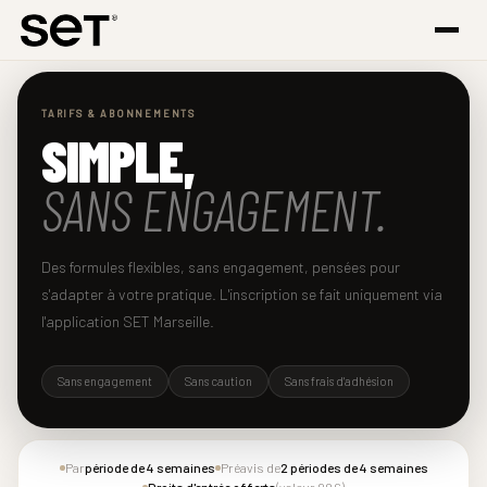
TARIFS & ABONNEMENTS
SIMPLE,
SANS ENGAGEMENT.
Des formules flexibles, sans engagement, pensées pour
s'adapter à votre pratique. L'inscription se fait uniquement via
l'application SET Marseille.
Sans engagement
Sans caution
Sans frais d'adhésion
Par
période de 4 semaines
Préavis de
2 périodes de 4 semaines