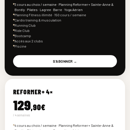
3 cours au choix / semaine · Planning Reformer+ Sainte-Anne &
Borély · Pilates · Lagree · Barre · Yoga Aérien
Planning Fitness illimité · 150 cours / semaine
Cardio training & musculation
Running Club
Ride Club
Bootcamp
Accès aux 2 clubs
Piscine
S'ABONNER →
REFORMER+ 4×
129
,90€
/ 4 semaines
4 cours au choix / semaine · Planning Reformer+ Sainte-Anne &