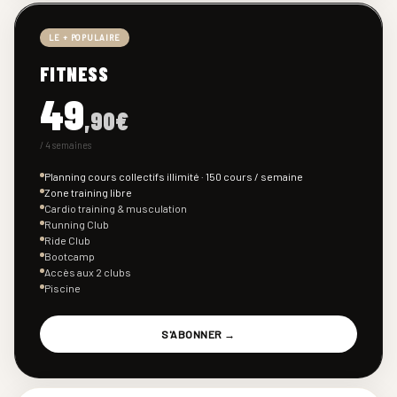
LE + POPULAIRE
FITNESS
49
,90€
/ 4 semaines
Planning cours collectifs illimité · 150 cours / semaine
Zone training libre
Cardio training & musculation
Running Club
Ride Club
Bootcamp
Accès aux 2 clubs
Piscine
S'ABONNER →