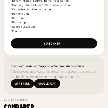
Borély · Pilates · Lagree · Barre · Yoga Aérien
Planning Fitness illimité · 150 cours / semaine
Cardio training & musculation
Running Club
Ride Club
Bootcamp
Accès aux 2 clubs
Piscine
S'ABONNER →
Inscrivez-vous sur l'app ou à l'accueil de nos clubs.
Téléchargez l'application gratuitement, créez votre compte
et choisissez votre formule en quelques minutes.
APP STORE
GOOGLE PLAY
VUE D'ENSEMBLE
COMPARER