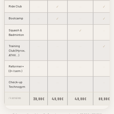
Ride Club
—
✓
—
✓
Bootcamp
—
✓
—
✓
Squash &
—
—
✓
—
Badminton
Training
—
—
—
✓
Club (Hyrox,
ATHX…)
Reformer+
—
—
—
—
(2× /sem.)
Check-up
—
—
—
—
Technogym
/ 4 semaines
39,90€
49,90€
49,90€
89,90€