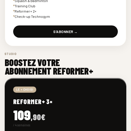
Squash & Badminton
Training Club
Reformer+ 2×
Check-up Technogym
S'ABONNER →
STUDIO
BOOSTEZ VOTRE
ABONNEMENT REFORMER+
LE + CHOISI
REFORMER+ 3×
109
,90€
/ 4 semaines