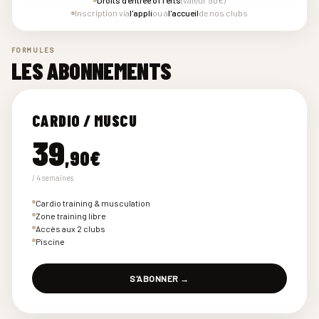
Droits d'entrée offerts
(valeur 90€)
Inscription via
l'appli
ou à
l'accueil
de nos clubs
FORMULES
LES ABONNEMENTS
CARDIO / MUSCU
39
,90€
/ 4 semaines
Cardio training & musculation
Zone training libre
Accès aux 2 clubs
Piscine
S'ABONNER →