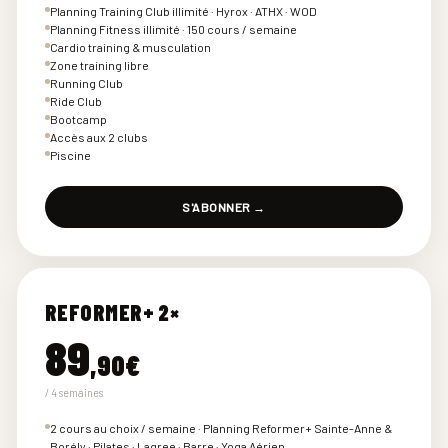
Planning Training Club illimité · Hyrox · ATHX · WOD
Planning Fitness illimité · 150 cours / semaine
Cardio training & musculation
Zone training libre
Running Club
Ride Club
Bootcamp
Accès aux 2 clubs
Piscine
S'ABONNER →
REFORMER+ 2×
89
,90€
/ 4 semaines
2 cours au choix / semaine · Planning Reformer+ Sainte-Anne &
Borély · Pilates · Lagree · Barre · Yoga Aérien