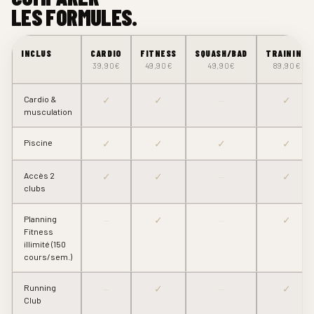
LES FORMULES.
INCLUS
CARDIO
FITNESS
SQUASH/BAD
TRAINING
39,90€
49,90€
49,90€
89,90€
Cardio &
✓
✓
—
✓
musculation
Piscine
✓
✓
✓
✓
Accès 2
✓
✓
—
✓
clubs
Planning
—
✓
—
✓
Fitness
illimité (150
cours/sem.)
Running
—
✓
—
✓
Club